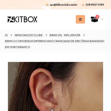
sac@kitboxclub.com.br
(19) 99517-9749
0
SEMIJOIAS DO CLUBE
BRINCOS
,
INFLUENCER
BRINCO COM DESIGN DIFERENCIADO CRAVEJADO DE ZIRCÔNIAS BANHADO
EM OURO BRANCO