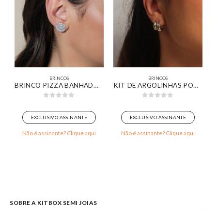
BRINCOS
BRINCOS
NTO DE LUZ BANHADO EM OURO 18K
BRINCO PIZZA BANHADO EM OURO BRANCO
KIT DE ARGOLINHAS PONTA AFINADA LISAS BANHADA EM OURO BRANCO
0
out of 5
0
out of 5
EXCLUSIVO ASSINANTE
EXCLUSIVO ASSINANTE
Não é assinante? Clique aqui
Não é assinante? Clique aqui
SOBRE A KITBOX SEMI JOIAS