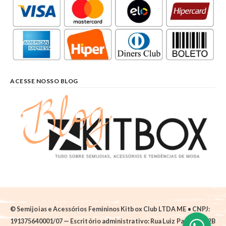
ACESSE NOSSO BLOG
© Semijoias e Acessórios Femininos Kitbox Club LTDA ME • CNPJ:
191375640001/07 — Escritório administrativo: Rua Luiz Pantano, 62B