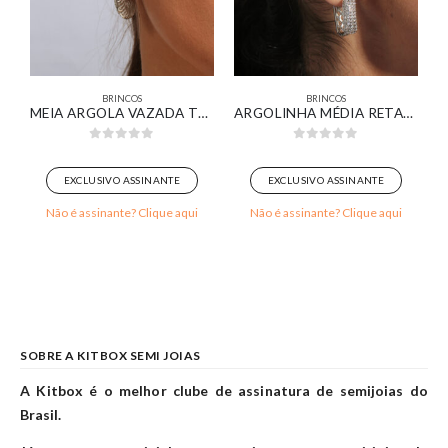
BRINCOS
BRINCOS
A ESMERALDA BANHADO EM OURO BRANCO
MEIA ARGOLA VAZADA TEXTURIZADA BANHADA EM OURO BRANCO
ARGOLINHA MÉDIA RETANGULAR PAVÊ CRAVEJADA BANHADA EM OURO BRANCO
0
out of 5
0
out of 5
EXCLUSIVO ASSINANTE
EXCLUSIVO ASSINANTE
Não é assinante? Clique aqui
Não é assinante? Clique aqui
SOBRE A KITBOX SEMI JOIAS
A Kitbox é o melhor clube de assinatura de semijoias do
Brasil.