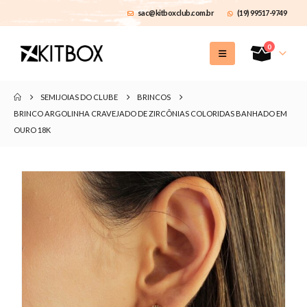
sac@kitboxclub.com.br
(19) 99517-9749
0
SEMIJOIAS DO CLUBE
BRINCOS
BRINCO ARGOLINHA CRAVEJADO DE ZIRCÔNIAS COLORIDAS BANHADO EM
OURO 18K