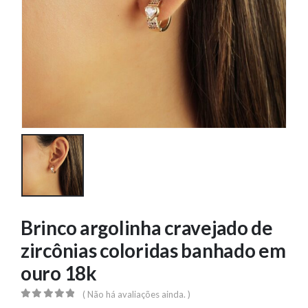
Brinco argolinha cravejado de
zircônias coloridas banhado em
ouro 18k
( Não há avaliações ainda. )
0
out of 5