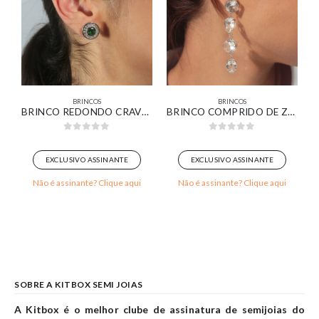
BRINCOS
BRINCOS
CROISSANT BANHADO EM OURO 18K
BRINCO REDONDO CRAVEJADO COM ZIRCÔNIA ESMERALDA BANHADO EM OURO BRANCO
BRINCO COMPRIDO DE ZIRCÔNIAS REDONDAS E GOTAS BANHADO EM OURO BRANCO
0
out of 5
0
out of 5
EXCLUSIVO ASSINANTE
EXCLUSIVO ASSINANTE
Não é assinante? Clique aqui
Não é assinante? Clique aqui
SOBRE A KITBOX SEMI JOIAS
A Kitbox é o melhor clube de assinatura de semijoias do