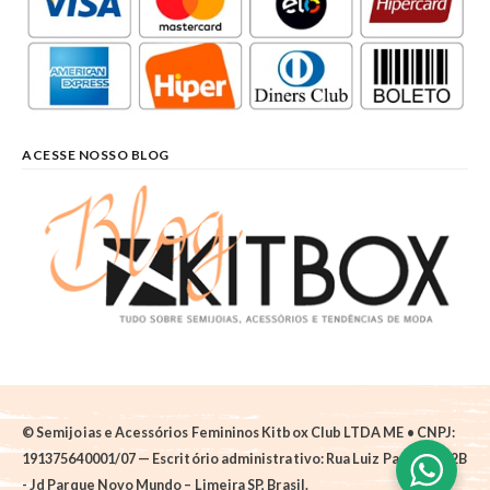
ACESSE NOSSO BLOG
© Semijoias e Acessórios Femininos Kitbox Club LTDA ME • CNPJ:
191375640001/07 — Escritório administrativo: Rua Luiz Pantano, 62B
- Jd Parque Novo Mundo – Limeira SP, Brasil.