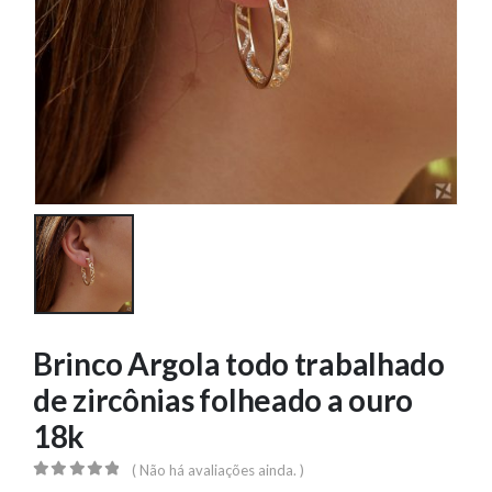
Brinco Argola todo trabalhado
de zircônias folheado a ouro
18k
( Não há avaliações ainda. )
0
out of 5