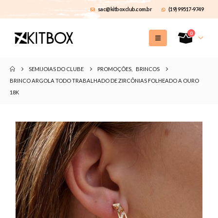
sac@kitboxclub.com.br
(19) 99517-9749
0
SEMIJOIAS DO CLUBE
PROMOÇÕES
,
BRINCOS
BRINCO ARGOLA TODO TRABALHADO DE ZIRCÔNIAS FOLHEADO A OURO
18K