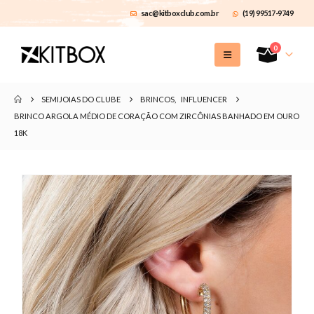
sac@kitboxclub.com.br
(19) 99517-9749
0
SEMIJOIAS DO CLUBE
BRINCOS
,
INFLUENCER
BRINCO ARGOLA MÉDIO DE CORAÇÃO COM ZIRCÔNIAS BANHADO EM OURO
18K