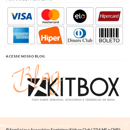
ACESSE NOSSO BLOG
© Semijoias e Acessórios Femininos Kitbox Club LTDA ME • CNPJ: