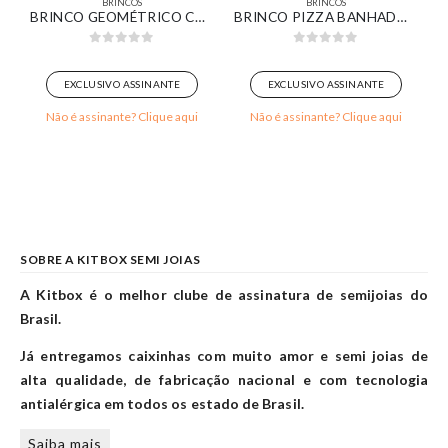
BRINCOS
BRINCOS
Ê CRAVEJADA BANHADA EM OURO BRANCO
BRINCO GEOMÉTRICO COM PÉROLA BANHADO EM OURO BRANCO
BRINCO PIZZA BANHADO EM OURO BRANCO
0
out of 5
0
out of 5
EXCLUSIVO ASSINANTE
EXCLUSIVO ASSINANTE
Não é assinante? Clique aqui
Não é assinante? Clique aqui
SOBRE A KITBOX SEMI JOIAS
A Kitbox é o melhor clube de assinatura de semijoias do
Brasil.
Já entregamos caixinhas com muito amor e semi joias de
alta qualidade, de fabricação nacional e com tecnologia
antialérgica em todos os estado de Brasil.
Saiba mais