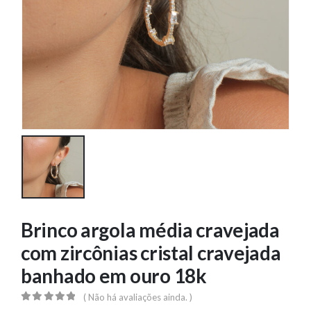
Brinco argola média cravejada
com zircônias cristal cravejada
banhado em ouro 18k
( Não há avaliações ainda. )
0
out of 5