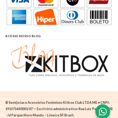
ACESSE NOSSO BLOG
© Semijoias e Acessórios Femininos Kitbox Club LTDA ME • CNPJ:
191375640001/07 — Escritório administrativo: Rua Luiz Pantano, 62B
- Jd Parque Novo Mundo – Limeira SP, Brasil.