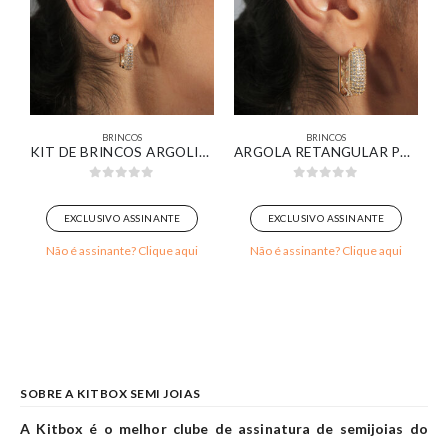
BRINCOS
BRINCOS
O BRANCO
KIT DE BRINCOS ARGOLINHA PAVÊ E PONTO DE LUZ BANHADO EM OURO 18K
ARGOLA RETANGULAR PAVÊ BANHADA EM OURO 18K
0
out of 5
0
out of 5
EXCLUSIVO ASSINANTE
EXCLUSIVO ASSINANTE
Não é assinante? Clique aqui
Não é assinante? Clique aqui
SOBRE A KITBOX SEMI JOIAS
A Kitbox é o melhor clube de assinatura de semijoias do