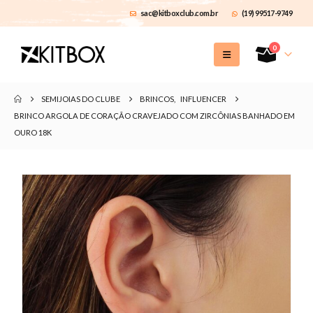
sac@kitboxclub.com.br
(19) 99517-9749
0
SEMIJOIAS DO CLUBE
BRINCOS
,
INFLUENCER
BRINCO ARGOLA DE CORAÇÃO CRAVEJADO COM ZIRCÔNIAS BANHADO EM
OURO 18K