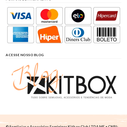
ACESSE NOSSO BLOG
© Semijoias e Acessórios Femininos Kitbox Club LTDA ME • CNPJ: