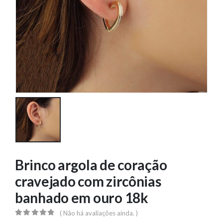
Brinco argola de coração
cravejado com zircônias
banhado em ouro 18k
( Não há avaliações ainda. )
0
out of 5