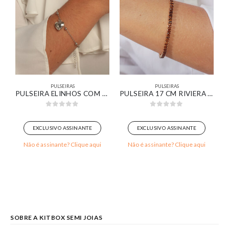
PULSEIRAS
PULSEIRAS
CÔNIAS CRISTAIS BANHADO EM OURO BRANCO
PULSEIRA ELINHOS COM BOLINHAS ESPAÇADAS PINGENTE DE CORAÇÃO LISO BANHADO EM OURO BRANCO
PULSEIRA 17 CM RIVIERA ZIRCÔNIA MARROM BANHADO EM OURO 18K
0
out of 5
0
out of 5
EXCLUSIVO ASSINANTE
EXCLUSIVO ASSINANTE
Não é assinante? Clique aqui
Não é assinante? Clique aqui
SOBRE A KITBOX SEMI JOIAS