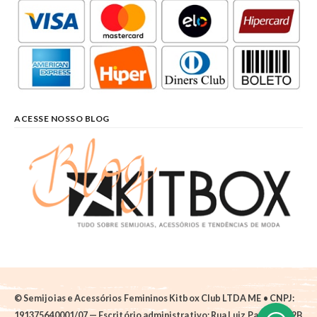
ACESSE NOSSO BLOG
© Semijoias e Acessórios Femininos Kitbox Club LTDA ME • CNPJ:
191375640001/07 — Escritório administrativo: Rua Luiz Pantano, 62B