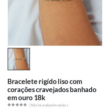
Bracelete rigído liso com
corações cravejados banhado
em ouro 18k
( Não há avaliações ainda. )
0
out of 5