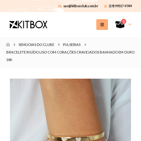
sac@kitboxclub.com.br
(19) 99517-9749
0
SEMIJOIAS DO CLUBE
PULSEIRAS
BRACELETE RIGÍDO LISO COM CORAÇÕES CRAVEJADOS BANHADO EM OURO
18K