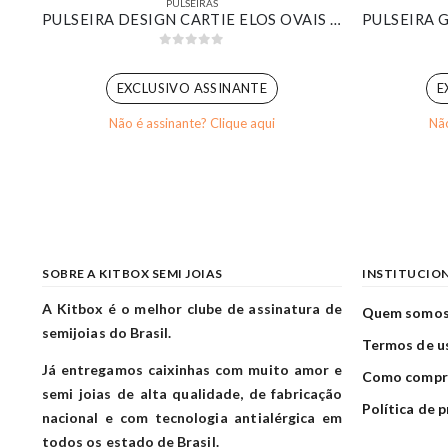
PULSEIRAS
BRACELETE RIVIERA DE ZIRCÔNIAS REDONDAS CRISTAL BANHADO EM OURO BRANCO
PULSEIRA DESIGN CARTIE ELOS OVAIS BANHADO EM OURO BRANCO
0
out of 5
EXCLUSIVO ASSINANTE
E
Não é assinante? Clique aqui
Não
SOBRE A KITBOX SEMI JOIAS
INSTITUCIO
A Kitbox é o melhor clube de assinatura de
Quem somo
semijoias do Brasil.
Termos de u
Já entregamos caixinhas com muito amor e
Como compr
semi joias de alta qualidade, de fabricação
Política de 
nacional e com tecnologia antialérgica em
todos os estado de Brasil.