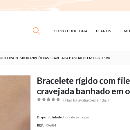
COMO FUNCIONA
PLANOS
SEMI
M FILEIRA DE MICROZIRCÔNIAS CRAVEJADA BANHADO EM OURO 18K
Bracelete rígido com fil
cravejada banhado em o
( Não há avaliações ainda. )
0
out of 5
Disponibilidade:
Fora de estoque
REF:
40-684