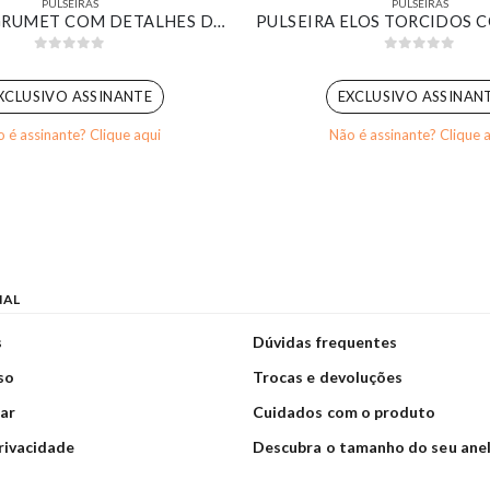
PULSEIRAS
PULSEIRAS
PULSEIRA GRUMET COM DETALHES DE ZIRCÔNIAS CRISTAIS BANHADO EM OURO BRANCO
0
out of 5
0
out of 5
XCLUSIVO ASSINANTE
EXCLUSIVO ASSINAN
 é assinante? Clique aqui
Não é assinante? Clique 
NAL
s
Dúvidas frequentes
so
Trocas e devoluções
ar
Cuidados com o produto
privacidade
Descubra o tamanho do seu ane