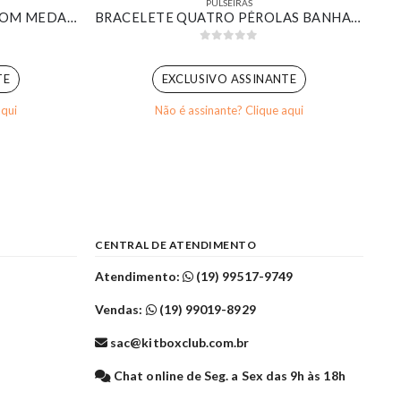
PULSEIRAS
PULSEIRA ELOS TORCIDOS COM MEDALHINHAS LISAS BANHADO EM OURO BRANCO
BRACELETE QUATRO PÉROLAS BANHADO EM OURO BRANCO
0
out of 5
TE
EXCLUSIVO ASSINANTE
aqui
Não é assinante? Clique aqui
CENTRAL DE ATENDIMENTO
Atendimento:
(19) 99517-9749
Vendas:
(19) 99019-8929
sac@kitboxclub.com.br
l
Chat online de Seg. a Sex das 9h às 18h