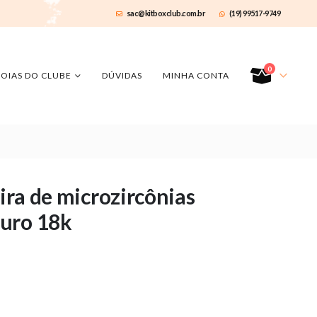
sac@kitboxclub.com.br
(19) 99517-9749
0
JOIAS DO CLUBE
DÚVIDAS
MINHA CONTA
eira de microzircônias
uro 18k