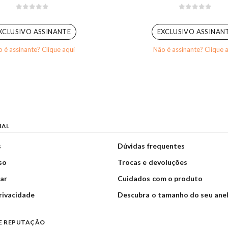
0
out of 5
0
out of 5
XCLUSIVO ASSINANTE
EXCLUSIVO ASSINAN
 é assinante? Clique aqui
Não é assinante? Clique 
NAL
s
Dúvidas frequentes
so
Trocas e devoluções
ar
Cuidados com o produto
privacidade
Descubra o tamanho do seu ane
E REPUTAÇÃO