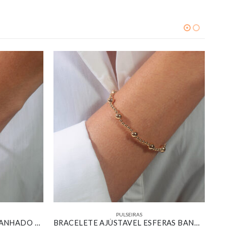
PULSEIRAS
BRACELETE ESFERAS SLIM BANHADO EM OURO BRANCO
BRACELETE AJÚSTAVEL ESFERAS BANHADO OURO 18K