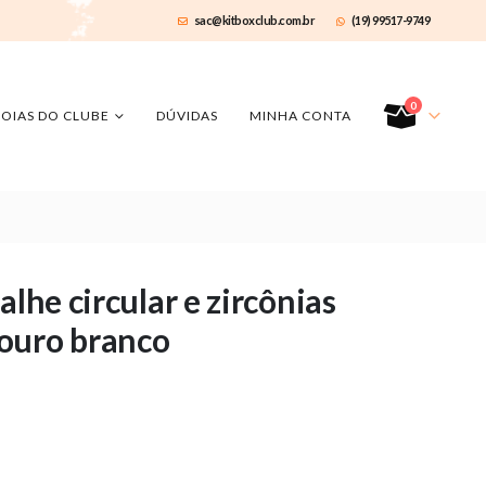
sac@kitboxclub.com.br
(19) 99517-9749
0
JOIAS DO CLUBE
DÚVIDAS
MINHA CONTA
alhe circular e zircônias
ouro branco