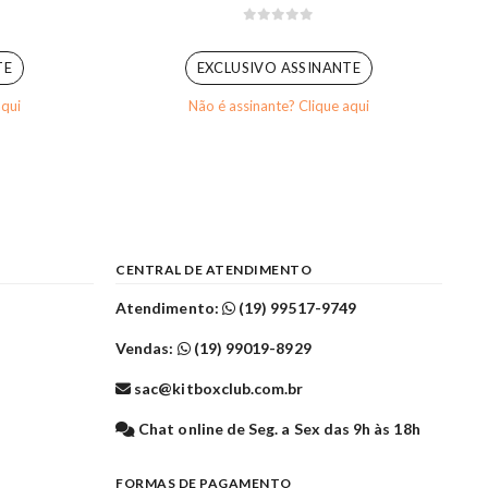
0
out of 5
TE
EXCLUSIVO ASSINANTE
aqui
Não é assinante? Clique aqui
CENTRAL DE ATENDIMENTO
Atendimento:
(19) 99517-9749
Vendas:
(19) 99019-8929
sac@kitboxclub.com.br
l
Chat online de Seg. a Sex das 9h às 18h
FORMAS DE PAGAMENTO