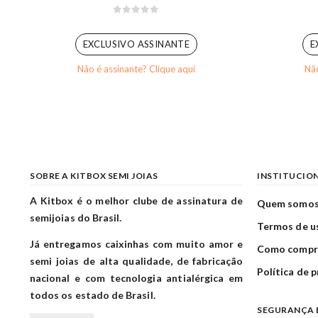
0
out of 5
EXCLUSIVO ASSINANTE
E
Não é assinante? Clique aqui
Não
SOBRE A KITBOX SEMI JOIAS
INSTITUCIO
A Kitbox é o melhor clube de assinatura de
Quem somo
semijoias do Brasil.
Termos de u
Já entregamos caixinhas com muito amor e
Como compr
semi joias de alta qualidade, de fabricação
Política de 
nacional e com tecnologia antialérgica em
todos os estado de Brasil.
SEGURANÇA 