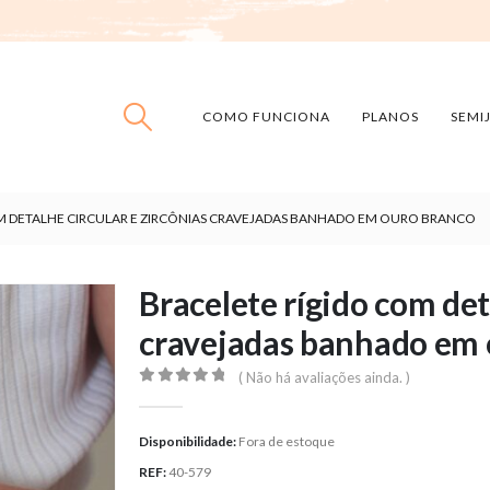
COMO FUNCIONA
PLANOS
SEMI
M DETALHE CIRCULAR E ZIRCÔNIAS CRAVEJADAS BANHADO EM OURO BRANCO
Bracelete rígido com det
cravejadas banhado em 
( Não há avaliações ainda. )
0
out of 5
Disponibilidade:
Fora de estoque
REF:
40-579