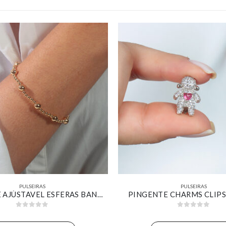
PULSEIRAS
PULSEIRAS
BRACELETE AJÚSTAVEL ESFERAS BANHADO OURO 18K
PINGENTE CHARMS CLIP
0
out of 5
0
out of 5