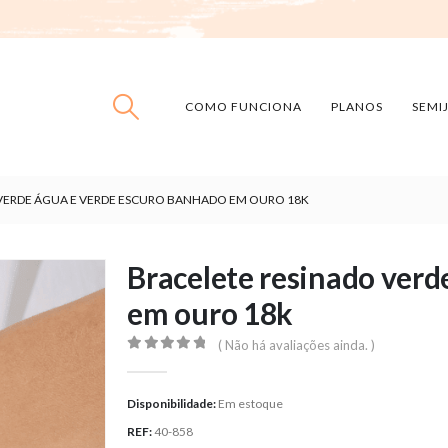
COMO FUNCIONA
PLANOS
SEMI
VERDE ÁGUA E VERDE ESCURO BANHADO EM OURO 18K
Bracelete resinado verd
em ouro 18k
( Não há avaliações ainda. )
0
out of 5
Disponibilidade:
Em estoque
REF:
40-858