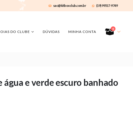
sac@kitboxclub.com.br
(19) 99517-9749
0
JOIAS DO CLUBE
DÚVIDAS
MINHA CONTA
e água e verde escuro banhado