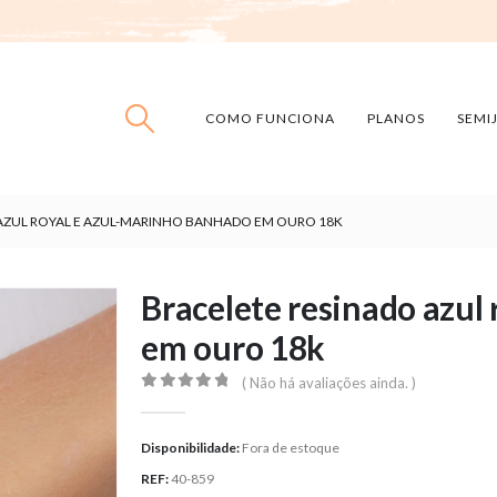
COMO FUNCIONA
PLANOS
SEMI
AZUL ROYAL E AZUL-MARINHO BANHADO EM OURO 18K
Bracelete resinado azul
em ouro 18k
( Não há avaliações ainda. )
0
out of 5
Disponibilidade:
Fora de estoque
REF:
40-859