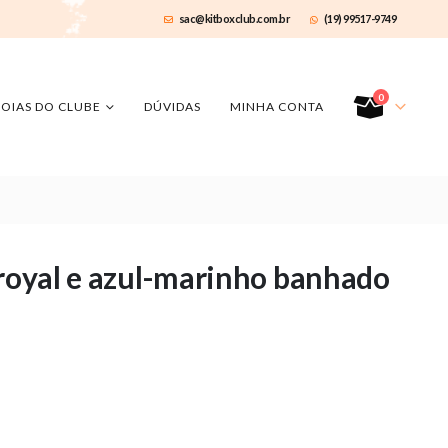
sac@kitboxclub.com.br
(19) 99517-9749
0
JOIAS DO CLUBE
DÚVIDAS
MINHA CONTA
 royal e azul-marinho banhado