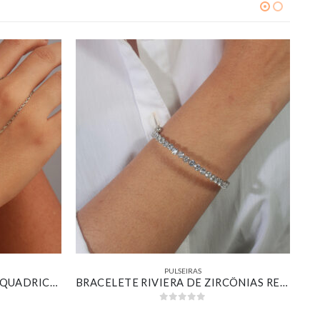
PULSEIRAS
PULSEIRA DE MÃO ELINHOS QUADRICULADOS BANHADO EM OURO BRANCO
BRACELETE RIVIERA DE ZIRCÔNIAS REDONDAS CRISTAL BANHADO EM OURO BRANCO
0
out of 5