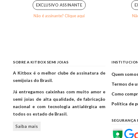
EXCLUSIVO ASSINANTE
E
Não é assinante? Clique aqui
Não
SOBRE A KITBOX SEMI JOIAS
INSTITUCIO
A Kitbox é o melhor clube de assinatura de
Quem somo
semijoias do Brasil.
Termos de u
Já entregamos caixinhas com muito amor e
Como compr
semi joias de alta qualidade, de fabricação
Política de 
nacional e com tecnologia antialérgica em
todos os estado de Brasil.
SEGURANÇA 
Saiba mais