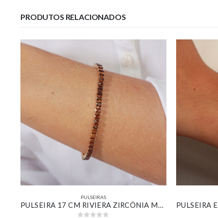
PRODUTOS RELACIONADOS
PULSEIRAS
PULSEIRA CORDÃO BAIANO BANHADA EM OURO BRANCO
PULSEIRA 17 CM RIVIERA ZIRCÔNIA MARROM BANHADO EM OURO 18K