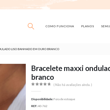
COMO FUNCIONA
PLANOS
SEMI
DULADO LISO BANHADO EM OURO BRANCO
Bracelete maxxi ondula
branco
( Não há avaliações ainda. )
0
out of 5
Disponibilidade:
Fora de estoque
REF:
40-762