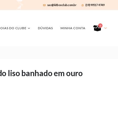
sac@kitboxclub.com.br
(19) 99517-9749
0
JOIAS DO CLUBE
DÚVIDAS
MINHA CONTA
do liso banhado em ouro