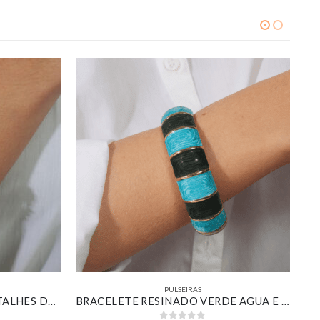
PULSEIRAS
PULSEIRA GRUMET COM DETALHES DE ZIRCÔNIAS CRISTAIS BANHADO EM OURO BRANCO
BRACELETE RESINADO VERDE ÁGUA E VERDE ESCURO BANHADO EM OURO 18K