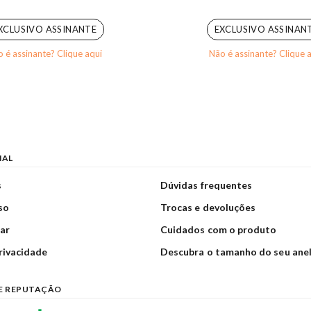
0
out of 5
0
out of 5
XCLUSIVO ASSINANTE
EXCLUSIVO ASSINAN
 é assinante? Clique aqui
Não é assinante? Clique 
NAL
s
Dúvidas frequentes
so
Trocas e devoluções
ar
Cuidados com o produto
privacidade
Descubra o tamanho do seu ane
E REPUTAÇÃO