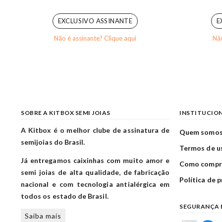
0
out of 5
EXCLUSIVO ASSINANTE
E
Não é assinante? Clique aqui
Não
SOBRE A KITBOX SEMI JOIAS
INSTITUCIO
A Kitbox é o melhor clube de assinatura de
Quem somo
semijoias do Brasil.
Termos de u
Já entregamos caixinhas com muito amor e
Como compr
semi joias de alta qualidade, de fabricação
Política de 
nacional e com tecnologia antialérgica em
todos os estado de Brasil.
SEGURANÇA 
Saiba mais