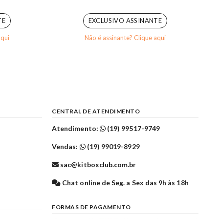
5.00
out of 5
TE
EXCLUSIVO ASSINANTE
aqui
Não é assinante? Clique aqui
CENTRAL DE ATENDIMENTO
Atendimento:
(19) 99517-9749
Vendas:
(19) 99019-8929
sac@kitboxclub.com.br
l
Chat online de Seg. a Sex das 9h às 18h
FORMAS DE PAGAMENTO