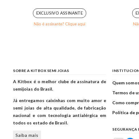
0
out of 5
EXCLUSIVO ASSINANTE
E
Não é assinante? Clique aqui
Não
SOBRE A KITBOX SEMI JOIAS
INSTITUCIO
A Kitbox é o melhor clube de assinatura de
Quem somo
semijoias do Brasil.
Termos de u
Já entregamos caixinhas com muito amor e
Como compr
semi joias de alta qualidade, de fabricação
Política de 
nacional e com tecnologia antialérgica em
todos os estado de Brasil.
SEGURANÇA 
Saiba mais