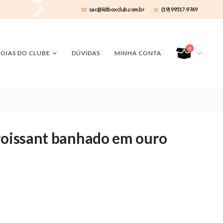
sac@kitboxclub.com.br
(19) 99517-9749
0
JOIAS DO CLUBE
DÚVIDAS
MINHA CONTA
croissant banhado em ouro