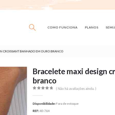
COMO FUNCIONA
PLANOS
SEMI
IGN CROISSANT BANHADO EM OURO BRANCO
Bracelete maxi design 
branco
( Não há avaliações ainda. )
0
out of 5
Disponibilidade:
Fora de estoque
REF:
40-764