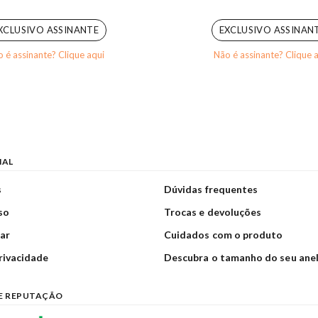
5.00
out of 5
0
out of 5
XCLUSIVO ASSINANTE
EXCLUSIVO ASSINAN
 é assinante? Clique aqui
Não é assinante? Clique 
NAL
s
Dúvidas frequentes
so
Trocas e devoluções
ar
Cuidados com o produto
privacidade
Descubra o tamanho do seu ane
E REPUTAÇÃO