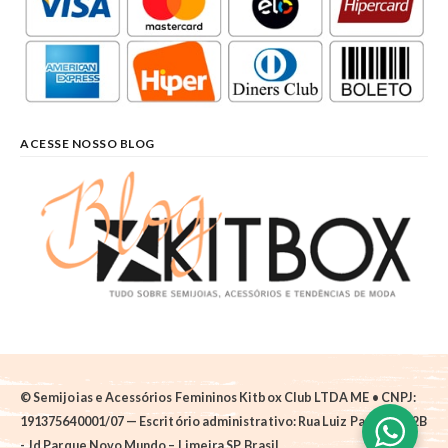
ACESSE NOSSO BLOG
© Semijoias e Acessórios Femininos Kitbox Club LTDA ME • CNPJ:
191375640001/07 — Escritório administrativo: Rua Luiz Pantano, 62B
- Jd Parque Novo Mundo – Limeira SP, Brasil.