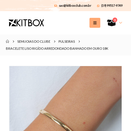
sac@kitboxclub.com.br
(19) 99517-9749
0
SEMIJOIAS DO CLUBE
PULSEIRAS
BRACELETE LISO RIGÍDO ARREDONDADO BANHADO EM OURO 18K