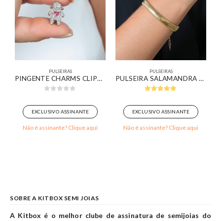
PULSEIRAS
PULSEIRAS
M OURO 18K
PINGENTE CHARMS CLIPS MENINA
PULSEIRA SALAMANDRA BANHADO EM OURO 18K
0
out of 5
5.00
out of 5
EXCLUSIVO ASSINANTE
EXCLUSIVO ASSINANTE
Não é assinante? Clique aqui
Não é assinante? Clique aqui
SOBRE A KITBOX SEMI JOIAS
A Kitbox é o melhor clube de assinatura de semijoias do