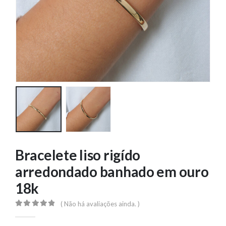
Bracelete liso rigído
arredondado banhado em ouro
18k
( Não há avaliações ainda. )
0
out of 5