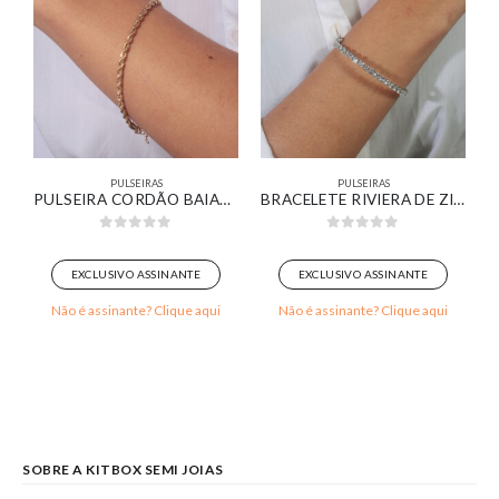
PULSEIRAS
PULSEIRAS
LUZ BANHADO EM OURO 18K
PULSEIRA CORDÃO BAIANO BANHADA EM OURO 18K
BRACELETE RIVIERA DE ZIRCÔNIAS REDONDAS CRISTAL BANHADO EM OURO BRANCO
0
out of 5
0
out of 5
EXCLUSIVO ASSINANTE
EXCLUSIVO ASSINANTE
Não é assinante? Clique aqui
Não é assinante? Clique aqui
SOBRE A KITBOX SEMI JOIAS