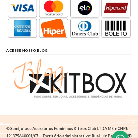
ACESSE NOSSO BLOG
© Semijoias e Acessórios Femininos Kitbox Club LTDA ME • CNPJ:
191375640001/07 — Escritório administrativo: Rua Luiz Pantano, 62B