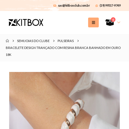
sac@kitboxclub.com.br
(19) 99517-9749
0
SEMIJOIAS DO CLUBE
PULSEIRAS
BRACELETE DESIGN TRANÇADO COM RESINA BRANCA BANHADO EM OURO
18K