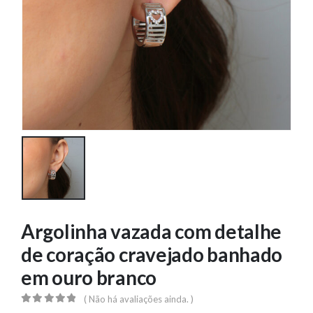
Argolinha vazada com detalhe
de coração cravejado banhado
em ouro branco
( Não há avaliações ainda. )
0
out of 5