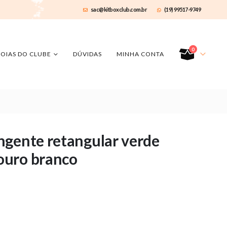
sac@kitboxclub.com.br
(19) 99517-9749
0
JOIAS DO CLUBE
DÚVIDAS
MINHA CONTA
ngente retangular verde
ouro branco