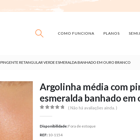
COMO FUNCIONA
PLANOS
SEMI
 PINGENTE RETANGULAR VERDE ESMERALDA BANHADO EM OURO BRANCO
Argolinha média com pi
esmeralda banhado em 
( Não há avaliações ainda. )
0
out of 5
Disponibilidade:
Fora de estoque
REF:
10-1154