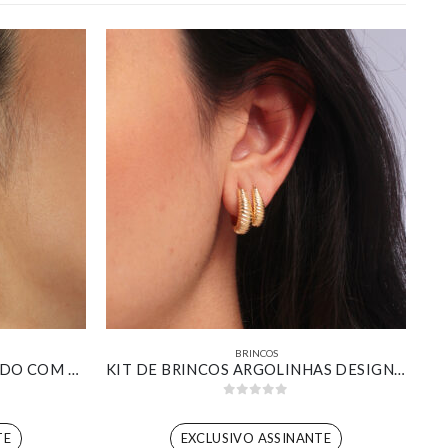
BRINCOS
BRINCO REDONDO CRAVEJADO COM ZIRCÔNIA ESMERALDA BANHADO EM OURO BRANCO
KIT DE BRINCOS ARGOLINHAS DESIGN CROISSANT BANHADO EM OURO 18K
0
out of 5
TE
EXCLUSIVO ASSINANTE