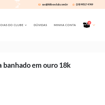
sac@kitboxclub.com.br
(19) 99517-9749
0
JOIAS DO CLUBE
DÚVIDAS
MINHA CONTA
da banhado em ouro 18k