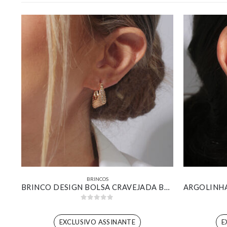
BRINCOS
BRINCO DESIGN REDONDO ORGÂNICO COM ZIRCÔNIA CRISTAL LISO E CRAVEJADO BANHADO EM OURO BRANCO
BRINCO DESIGN BOLSA CRAVEJADA BANHADO EM OURO 18K
0
out of 5
EXCLUSIVO ASSINANTE
E