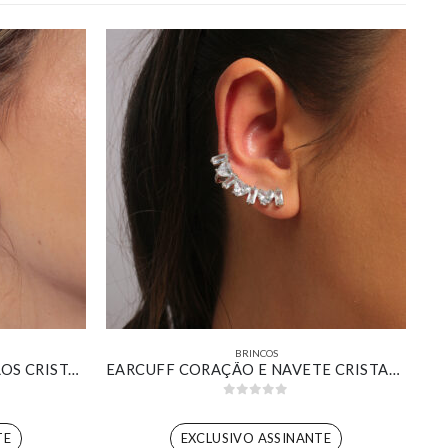
BRINCOS
KIT BRINCO DOIS RETÂNGULOS CRISTAL COM PIERCING FAKE FIOS CRAVEJADOS BANHADO EM OURO 18K
EARCUFF CORAÇÃO E NAVETE CRISTAL BANHADO EM OURO BRANCO
0
out of 5
TE
EXCLUSIVO ASSINANTE