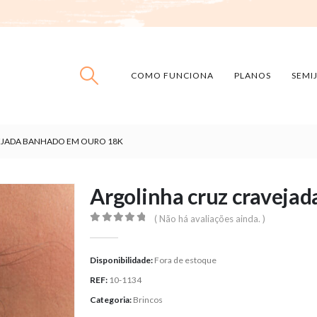
COMO FUNCIONA
PLANOS
SEMI
EJADA BANHADO EM OURO 18K
Argolinha cruz craveja
( Não há avaliações ainda. )
0
out of 5
Disponibilidade:
Fora de estoque
REF:
10-1134
Categoria:
Brincos