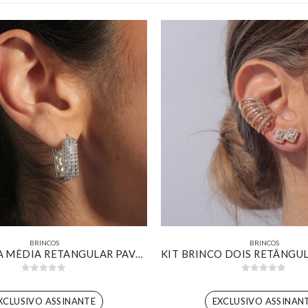
BRINCOS
BRINCOS
ARGOLINHA MÉDIA RETANGULAR PAVÊ CRAVEJADA BANHADA EM OURO BRANCO
0
out of 5
0
out of 5
XCLUSIVO ASSINANTE
EXCLUSIVO ASSINAN