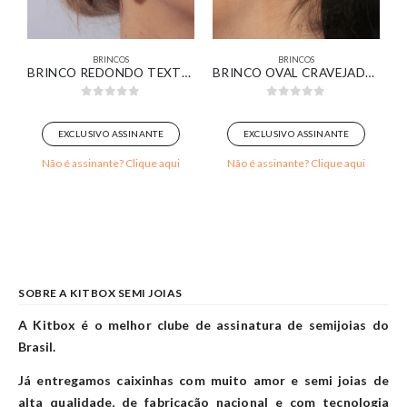
BRINCOS
BRINCOS
DONDO ORGÂNICO COM ZIRCÔNIA CRISTAL LISO E CRAVEJADO BANHADO EM OURO BRANCO
BRINCO REDONDO TEXTURIZADO LISO E CRAVEJADO BANHADO EM OURO 18K
BRINCO OVAL CRAVEJADO BANHADO EM OURO BRANCO
0
out of 5
0
out of 5
EXCLUSIVO ASSINANTE
EXCLUSIVO ASSINANTE
Não é assinante? Clique aqui
Não é assinante? Clique aqui
SOBRE A KITBOX SEMI JOIAS
A Kitbox é o melhor clube de assinatura de semijoias do
Brasil.
Já entregamos caixinhas com muito amor e semi joias de
alta qualidade, de fabricação nacional e com tecnologia