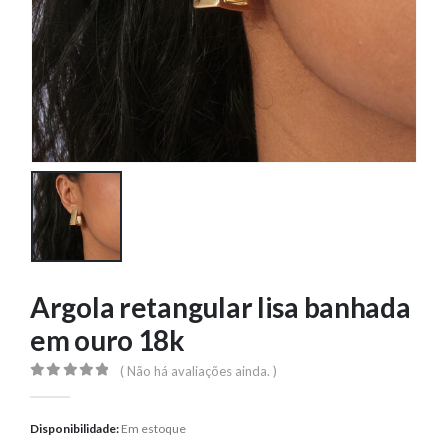
Argola retangular lisa banhada
em ouro 18k
( Não há avaliações ainda. )
0
out of 5
Disponibilidade:
Em estoque