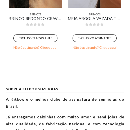
BRINCOS
BRINCOS
18K
BRINCO REDONDO CRAVEJADO COM ZIRCÔNIA ESMERALDA BANHADO EM OURO BRANCO
MEIA ARGOLA VAZADA TEXTURIZADA BANHADA EM OURO BRANCO
0
out of 5
0
out of 5
EXCLUSIVO ASSINANTE
EXCLUSIVO ASSINANTE
Não é assinante? Clique aqui
Não é assinante? Clique aqui
SOBRE A KITBOX SEMI JOIAS
A Kitbox é o melhor clube de assinatura de semijoias do
Brasil.
Já entregamos caixinhas com muito amor e semi joias de
alta qualidade, de fabricação nacional e com tecnologia