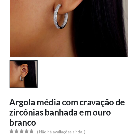
Argola média com cravação de
zircônias banhada em ouro
branco
( Não há avaliações ainda. )
0
out of 5