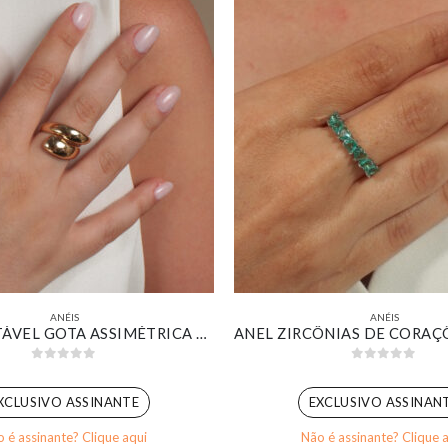
ANÉIS
ANÉIS
ANEL AJUSTÁVEL GOTA ASSIMÉTRICA BANHADO EM OURO 18K
0
out of 5
0
out of 5
XCLUSIVO ASSINANTE
EXCLUSIVO ASSINAN
 é assinante? Clique aqui
Não é assinante? Clique 