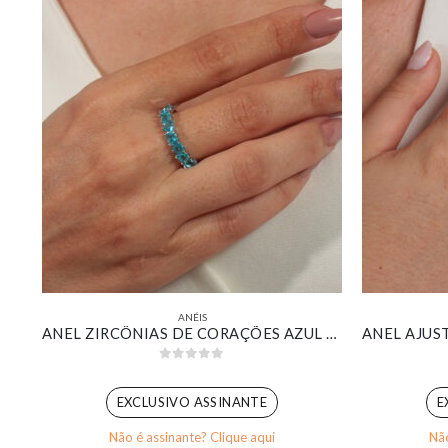
ANÉIS
ANEL SOLITÁRIO ZIRCÔNIA REDONDA CRISTAL DETALHES CRAVEJADO BANHADO EM OURO 18K
ANEL ZIRCÔNIAS DE CORAÇÕES AZUL TIFFANY BANHADO EM OURO BRANCO
0
out of 5
EXCLUSIVO ASSINANTE
E
Não é assinante? Clique aqui
Não