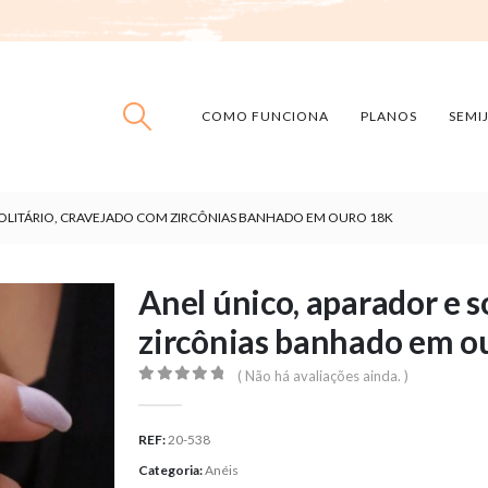
COMO FUNCIONA
PLANOS
SEMI
SOLITÁRIO, CRAVEJADO COM ZIRCÔNIAS BANHADO EM OURO 18K
Anel único, aparador e s
zircônias banhado em o
( Não há avaliações ainda. )
0
out of 5
REF:
20-538
Categoria:
Anéis