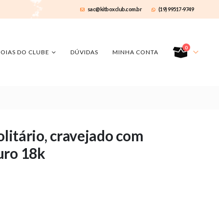
sac@kitboxclub.com.br
(19) 99517-9749
0
JOIAS DO CLUBE
DÚVIDAS
MINHA CONTA
olitário, cravejado com
uro 18k