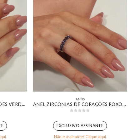
ANÉIS
ANEL ZIRCÔNIAS DE CORAÇÕES VERDE BANHADO EM OURO BRANCO
ANEL ZIRCÔNIAS DE CORAÇÕES ROXO BANHADO EM OURO BRANCO
0
out of 5
TE
EXCLUSIVO ASSINANTE
aqui
Não é assinante? Clique aqui