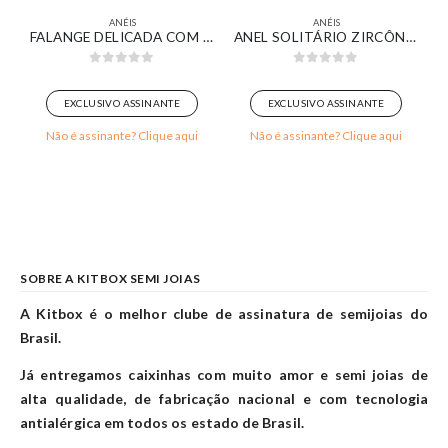
ANÉIS
ANÉIS
DO EM OURO BRANCO
FALANGE DELICADA COM ZIRCÔNIA NAVETE CRISTAL E PONTOS DE LUZ BANHADO EM OURO 18K
ANEL SOLITÁRIO ZIRCÔNIA REDONDA CRISTAL DETALHES CRAVEJADO BANHADO EM OURO 18K
0
out of 5
0
out of 5
EXCLUSIVO ASSINANTE
EXCLUSIVO ASSINANTE
Não é assinante? Clique aqui
Não é assinante? Clique aqui
SOBRE A KITBOX SEMI JOIAS
A Kitbox é o melhor clube de assinatura de semijoias do
Brasil.
Já entregamos caixinhas com muito amor e semi joias de
alta qualidade, de fabricação nacional e com tecnologia
antialérgica em todos os estado de Brasil.