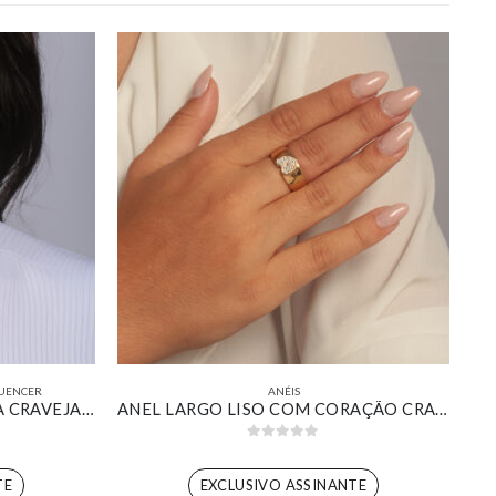
UENCER
ANÉIS
CONJUNTO ÁRVORE DA VIDA CRAVEJADO BANHADO EM OURO BRANCO
ANEL LARGO LISO COM CORAÇÃO CRAVEJADO BANHADO EM OURO 18K
0
out of 5
TE
EXCLUSIVO ASSINANTE