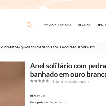
COMO FUNCIONA
PLANOS
SEMI
ÁRIO COM PEDRA QUADRADA EM ZIRCÔNIA BANHADO EM OURO BRANCO
Anel solitário com pedr
banhado em ouro branc
( Não há avaliações ainda. )
0
out of 5
REF:
20-518
Categorias:
Anéis
,
Influencer