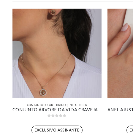
CONJUNTO COLAR E BRINCO
,
INFLUENCER
ANEL ESFERAS LISAS BANHADO EM OURO 18K
CONJUNTO ÁRVORE DA VIDA CRAVEJADO BANHADO EM OURO 18K
0
out of 5
EXCLUSIVO ASSINANTE
E