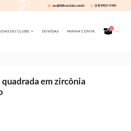
sac@kitboxclub.com.br
(19) 99517-9749
0
JOIAS DO CLUBE
DÚVIDAS
MINHA CONTA
a quadrada em zircônia
o