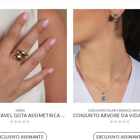
ANÉIS
CONJUNTO COLAR E BRINCO
,
INFL
ANEL AJUSTÁVEL GOTA ASSIMÉTRICA BANHADO EM OURO 18K
0
out of 5
0
out of 5
XCLUSIVO ASSINANTE
EXCLUSIVO ASSINAN