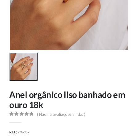
Anel orgânico liso banhado em
ouro 18k
( Não há avaliações ainda. )
0
out of 5
REF:
20-687