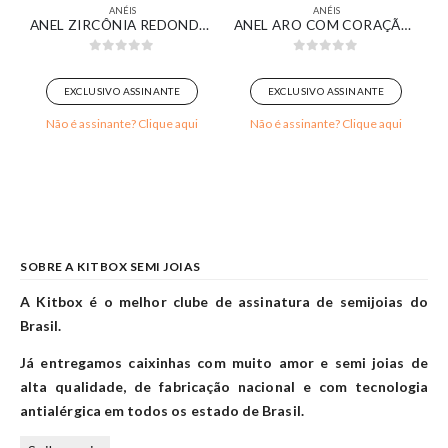
ANÉIS
ANÉIS
ARADOR RIVIERA CRISTAL BANHADO EM OURO BRANCO
ANEL ZIRCÔNIA REDONDA E GOTA CRISTAL BANHADO EM OURO BRANCO
ANEL ARO COM CORAÇÃO CRAVEJADO VAZADO BANHADO EM OURO 18K
0
out of 5
0
out of 5
EXCLUSIVO ASSINANTE
EXCLUSIVO ASSINANTE
Não é assinante? Clique aqui
Não é assinante? Clique aqui
SOBRE A KITBOX SEMI JOIAS
A Kitbox é o melhor clube de assinatura de semijoias do
Brasil.
Já entregamos caixinhas com muito amor e semi joias de
alta qualidade, de fabricação nacional e com tecnologia
antialérgica em todos os estado de Brasil.