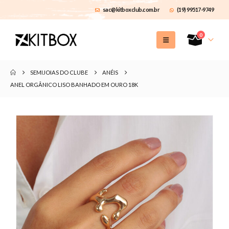
sac@kitboxclub.com.br
(19) 99517-9749
0
SEMIJOIAS DO CLUBE
ANÉIS
ANEL ORGÂNICO LISO BANHADO EM OURO 18K