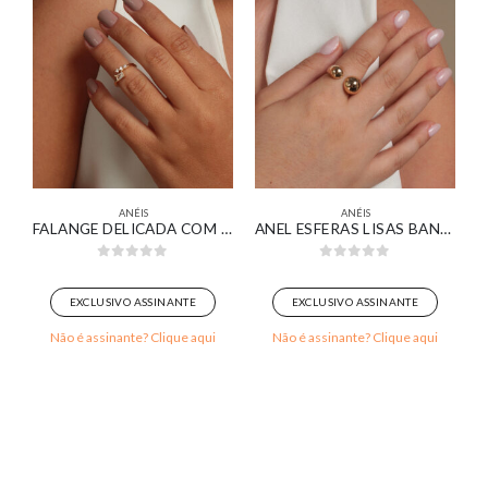
ANÉIS
ANÉIS
CORAÇÃO CRAVEJADO BANHADO EM OURO BRANCO
FALANGE DELICADA COM ZIRCÔNIA NAVETE CRISTAL E PONTOS DE LUZ BANHADO EM OURO 18K
ANEL ESFERAS LISAS BANHADO EM OURO 18K
0
out of 5
0
out of 5
EXCLUSIVO ASSINANTE
EXCLUSIVO ASSINANTE
Não é assinante? Clique aqui
Não é assinante? Clique aqui