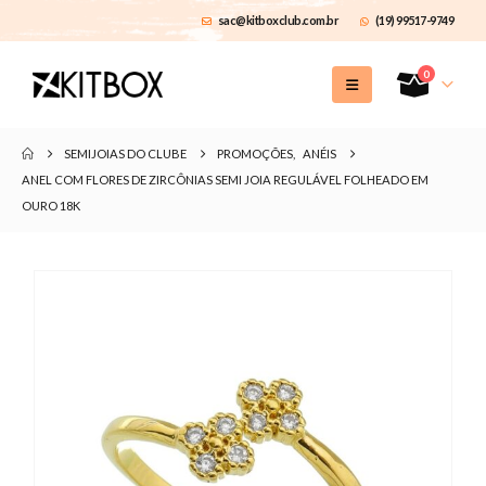
sac@kitboxclub.com.br
(19) 99517-9749
0
SEMIJOIAS DO CLUBE
PROMOÇÕES
,
ANÉIS
ANEL COM FLORES DE ZIRCÔNIAS SEMI JOIA REGULÁVEL FOLHEADO EM
OURO 18K