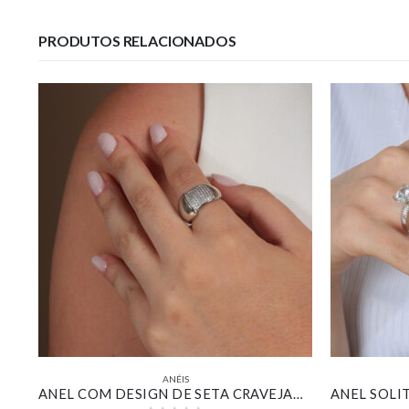
PRODUTOS RELACIONADOS
ANÉIS
KIT DE ANÉIS LISOS UM ORGÂNICO COM REGULÁVEL FORMATO DE GOTA BANHADO EM OURO 18K
ANEL COM DESIGN DE SETA CRAVEJADO BANHADO EM OURO BRANCO