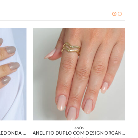
ANÉIS
ANEL SOLITÁRIO ZIRCÔNIA REDONDA CRISTAL DETALHES CRAVEJADO BANHADO EM OURO 18K
ANEL FIO DUPLO COM DESIGN ORGÂNICO ONDULADO LISO BANHADO EM OURO 18K