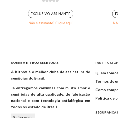
0
out of 5
EXCLUSIVO ASSINANTE
E
Não é assinante? Clique aqui
Não
SOBRE A KITBOX SEMI JOIAS
INSTITUCIO
A Kitbox é o melhor clube de assinatura de
Quem somo
semijoias do Brasil.
Termos de u
Já entregamos caixinhas com muito amor e
Como compr
semi joias de alta qualidade, de fabricação
Política de 
nacional e com tecnologia antialérgica em
todos os estado de Brasil.
SEGURANÇA 
Saiba mais