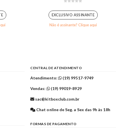
0
out of 5
TE
EXCLUSIVO ASSINANTE
aqui
Não é assinante? Clique aqui
CENTRAL DE ATENDIMENTO
Atendimento:
(19) 99517-9749
Vendas:
(19) 99019-8929
sac@kitboxclub.com.br
l
Chat online de Seg. a Sex das 9h às 18h
FORMAS DE PAGAMENTO