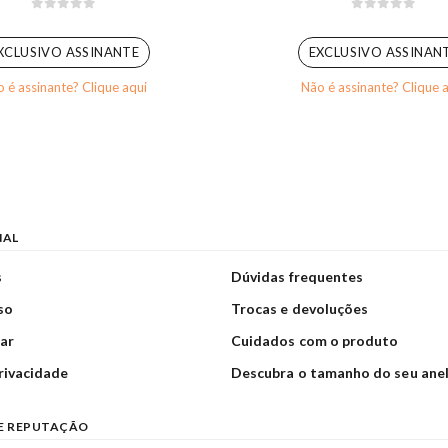
0
out of 5
0
out of 5
XCLUSIVO ASSINANTE
EXCLUSIVO ASSINAN
 é assinante? Clique aqui
Não é assinante? Clique 
NAL
s
Dúvidas frequentes
so
Trocas e devoluções
ar
Cuidados com o produto
privacidade
Descubra o tamanho do seu ane
E REPUTAÇÃO