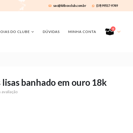
sac@kitboxclub.com.br
(19) 99517-9749
0
JOIAS DO CLUBE
DÚVIDAS
MINHA CONTA
s lisas banhado em ouro 18k
 avaliação