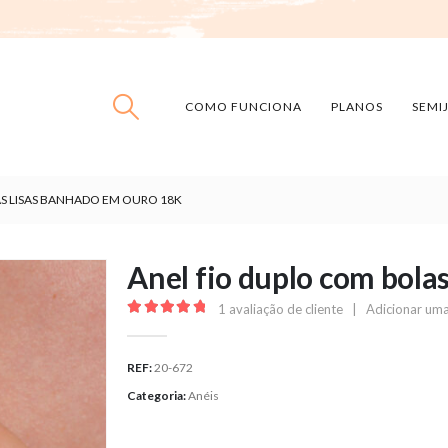
COMO FUNCIONA
PLANOS
SEMI
S LISAS BANHADO EM OURO 18K
Anel fio duplo com bola
1
avaliação de cliente
|
Adicionar uma
5.00
out of 5
REF:
20-672
Categoria:
Anéis