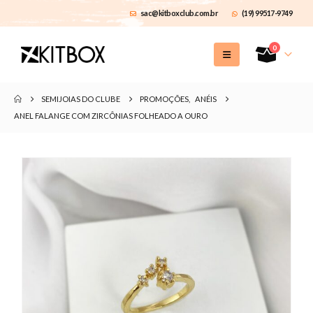
sac@kitboxclub.com.br
(19) 99517-9749
0
SEMIJOIAS DO CLUBE
PROMOÇÕES
,
ANÉIS
ANEL FALANGE COM ZIRCÔNIAS FOLHEADO A OURO