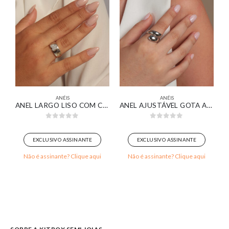
ANÉIS
ANÉIS
 EM OURO BRANCO
ANEL LARGO LISO COM CORAÇÃO CRAVEJADO BANHADO EM OURO BRANCO
ANEL AJUSTÁVEL GOTA ASSIMÉTRICA BANHADO EM OURO BRANCO
0
out of 5
0
out of 5
EXCLUSIVO ASSINANTE
EXCLUSIVO ASSINANTE
Não é assinante? Clique aqui
Não é assinante? Clique aqui