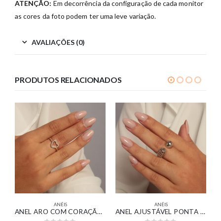
ATENÇÃO:
Em decorrência da configuração de cada monitor
as cores da foto podem ter uma leve variação.
AVALIAÇÕES (0)
PRODUTOS RELACIONADOS
ANÉIS
ANÉIS
ERAS LISAS BANHADO EM OURO BRANCO
ANEL ARO COM CORAÇÃO CRAVEJADO VAZADO BANHADO EM OURO 18K
ANEL AJUSTÁVEL PONTA VAZADA E PONTA LISA BANHADO EM OURO BRANCO