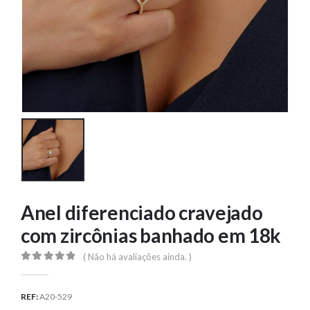
Anel diferenciado cravejado
com zircônias banhado em 18k
( Não há avaliações ainda. )
0
out of 5
REF:
A20-529