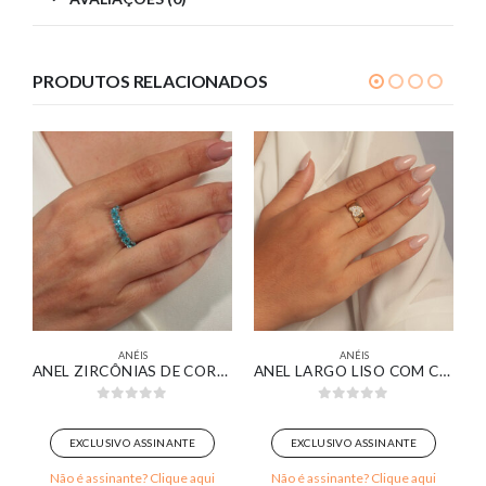
PRODUTOS RELACIONADOS
ANÉIS
ANÉIS
CÔNIA REDONDA CRISTAL DETALHES CRAVEJADO BANHADO EM OURO 18K
ANEL ZIRCÔNIAS DE CORAÇÕES AZUL TIFFANY BANHADO EM OURO BRANCO
ANEL LARGO LISO COM CORAÇÃO CRAVEJADO BANHADO EM OURO 18K
0
out of 5
0
out of 5
EXCLUSIVO ASSINANTE
EXCLUSIVO ASSINANTE
Não é assinante? Clique aqui
Não é assinante? Clique aqui