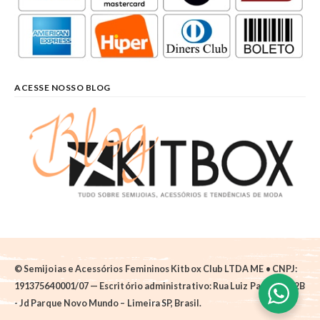
ACESSE NOSSO BLOG
© Semijoias e Acessórios Femininos Kitbox Club LTDA ME • CNPJ:
191375640001/07 — Escritório administrativo: Rua Luiz Pantano, 62B
- Jd Parque Novo Mundo – Limeira SP, Brasil.