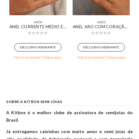
ANÉIS
ANÉIS
ISTAL BANHADO EM OURO BRANCO
ANEL CORRENTE MÉDIO ELO CRAVEJADO BANHADO EM OURO 18K
ANEL ARO COM CORAÇÃO CRAVEJADO VAZADO BANHADO EM OURO BRANCO
0
out of 5
0
out of 5
EXCLUSIVO ASSINANTE
EXCLUSIVO ASSINANTE
Não é assinante? Clique aqui
Não é assinante? Clique aqui
SOBRE A KITBOX SEMI JOIAS
A Kitbox é o melhor clube de assinatura de semijoias do
Brasil.
Já entregamos caixinhas com muito amor e semi joias de
alta qualidade, de fabricação nacional e com tecnologia