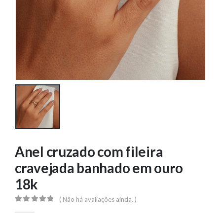
Anel cruzado com fileira
cravejada banhado em ouro
18k
( Não há avaliações ainda. )
0
out of 5