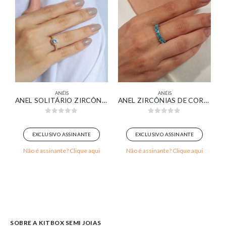
ANÉIS
ANÉIS
RCÔNIA REDONDA CRISTAL COM GARRAS BANHADO EM OURO BRANCO
ANEL SOLITÁRIO ZIRCÔNIA REDONDA CRISTAL DETALHES CRAVEJADO BANHADO EM OURO 18K
ANEL ZIRCÔNIAS DE CORAÇÕES AZUL TIFFANY BANHADO EM OURO BRANCO
0
out of 5
0
out of 5
EXCLUSIVO ASSINANTE
EXCLUSIVO ASSINANTE
Não é assinante? Clique aqui
Não é assinante? Clique aqui
SOBRE A KITBOX SEMI JOIAS