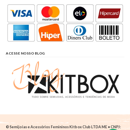
ACESSE NOSSO BLOG
© Semijoias e Acessórios Femininos Kitbox Club LTDA ME • CNPJ: