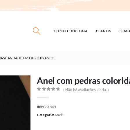
COMO FUNCIONA
PLANOS
SEMI
IDAS BANHADO EM OURO BRANCO
Anel com pedras colori
( Não há avaliações ainda. )
0
out of 5
REF:
20-564
Categoria:
Anéis