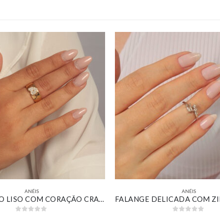
ANÉIS
ANÉIS
ANEL LARGO LISO COM CORAÇÃO CRAVEJADO BANHADO EM OURO 18K
0
out of 5
0
out of 5