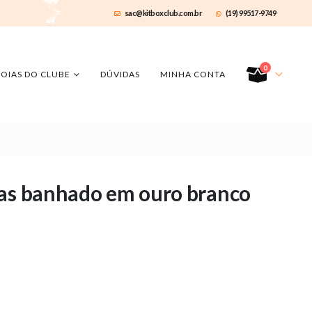
sac@kitboxclub.com.br
(19) 99517-9749
0
JOIAS DO CLUBE
DÚVIDAS
MINHA CONTA
das banhado em ouro branco