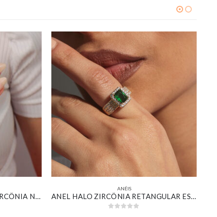
ANÉIS
FALANGE DELICADA COM ZIRCÔNIA NAVETE CRISTAL E PONTOS DE LUZ BANHADO EM OURO BRANCO
ANEL HALO ZIRCÔNIA RETANGULAR ESMERALDA BANHADO EM OURO 18K
0
out of 5