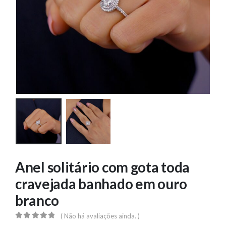
Anel solitário com gota toda
cravejada banhado em ouro
branco
( Não há avaliações ainda. )
0
out of 5