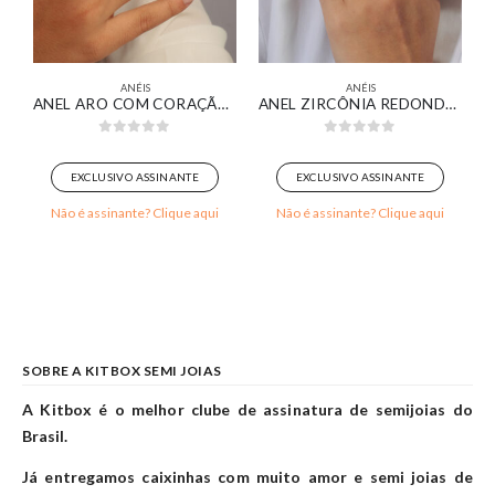
ANÉIS
ANÉIS
ZIRCÔNIA REDONDA MÉDIA CRISTAL BANHADO EM OURO 18K
ANEL ARO COM CORAÇÃO CRAVEJADO VAZADO BANHADO EM OURO 18K
ANEL ZIRCÔNIA REDONDA E GOTA CRISTAL BANHADO EM OURO BRANCO
0
out of 5
0
out of 5
EXCLUSIVO ASSINANTE
EXCLUSIVO ASSINANTE
Não é assinante? Clique aqui
Não é assinante? Clique aqui
SOBRE A KITBOX SEMI JOIAS
A Kitbox é o melhor clube de assinatura de semijoias do
Brasil.
Já entregamos caixinhas com muito amor e semi joias de