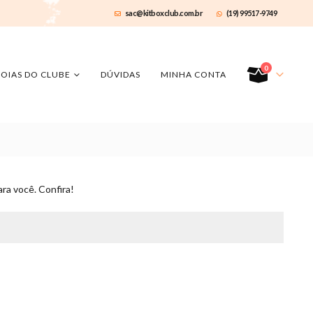
sac@kitboxclub.com.br
(19) 99517-9749
0
JOIAS DO CLUBE
DÚVIDAS
MINHA CONTA
ra você. Confira!