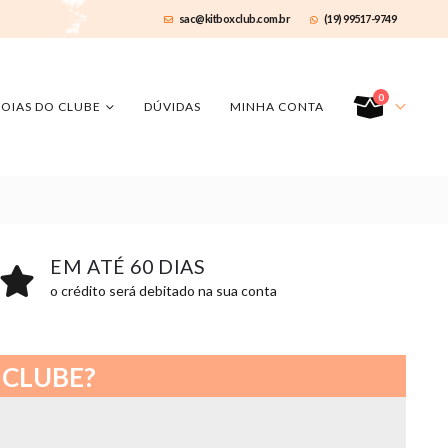
sac@kitboxclub.com.br
(19) 99517-9749
0
JOIAS DO CLUBE
DÚVIDAS
MINHA CONTA
EM ATÉ 60 DIAS
o crédito será debitado na sua conta
 CLUBE?