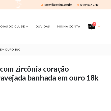
sac@kitboxclub.com.br
(19) 99517-9749
0
JOIAS DO CLUBE
DÚVIDAS
MINHA CONTA
 EM OURO 18K
 com zircônia coração
cravejada banhada em ouro 18k