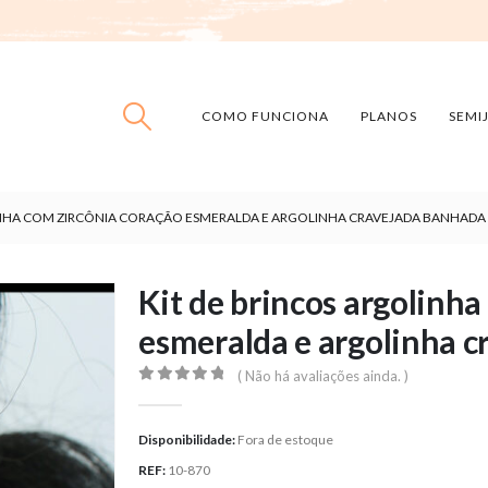
COMO FUNCIONA
PLANOS
SEMI
INHA COM ZIRCÔNIA CORAÇÃO ESMERALDA E ARGOLINHA CRAVEJADA BANHADA
Kit de brincos argolinha
esmeralda e argolinha 
( Não há avaliações ainda. )
0
out of 5
Disponibilidade:
Fora de estoque
REF:
10-870