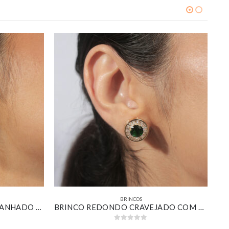
BRINCOS
BRINCO OVAL CRAVEJADO BANHADO EM OURO 18K
BRINCO REDONDO CRAVEJADO COM ZIRCÔNIA ESMERALDA BANHADO EM OURO 18K
0
out of 5