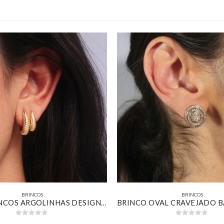
BRINCOS
BRINCOS
KIT DE BRINCOS ARGOLINHAS DESIGN CROISSANT BANHADO EM OURO 18K
0
out of 5
0
out of 5