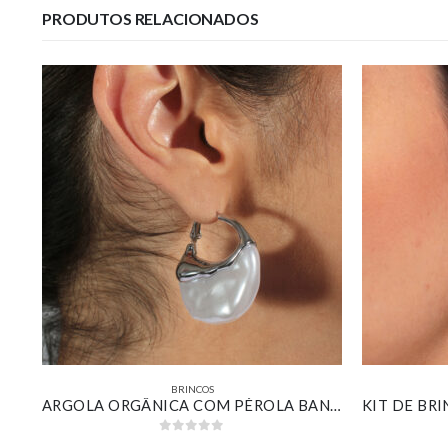
PRODUTOS RELACIONADOS
BRINCOS
BRINCO REDONDO CRAVEJADO COM ZIRCÔNIA ESMERALDA BANHADO EM OURO BRANCO
ARGOLA ORGÂNICA COM PÉROLA BANHADA EM OURO BRANCO
0
out of 5