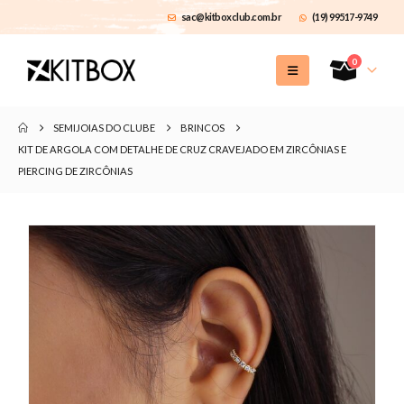
sac@kitboxclub.com.br
(19) 99517-9749
0
SEMIJOIAS DO CLUBE
BRINCOS
KIT DE ARGOLA COM DETALHE DE CRUZ CRAVEJADO EM ZIRCÔNIAS E
PIERCING DE ZIRCÔNIAS