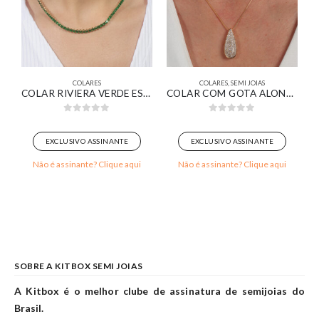
COLARES
COLARES
,
SEMI JOIAS
MEIO PÉROLA MEIO CRAVEJADO BANHADO EM OURO 18K
COLAR RIVIERA VERDE ESMERALDA BANHADA EM OURO 18K
COLAR COM GOTA ALONGADA PAVÊ BANHADO EM OURO 18K
0
out of 5
0
out of 5
EXCLUSIVO ASSINANTE
EXCLUSIVO ASSINANTE
Não é assinante? Clique aqui
Não é assinante? Clique aqui
SOBRE A KITBOX SEMI JOIAS
A Kitbox é o melhor clube de assinatura de semijoias do
Brasil.