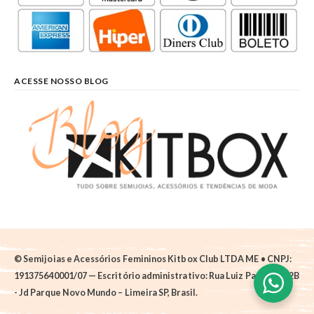
ACESSE NOSSO BLOG
© Semijoias e Acessórios Femininos Kitbox Club LTDA ME • CNPJ:
191375640001/07 — Escritório administrativo: Rua Luiz Pantano, 62B
- Jd Parque Novo Mundo – Limeira SP, Brasil.