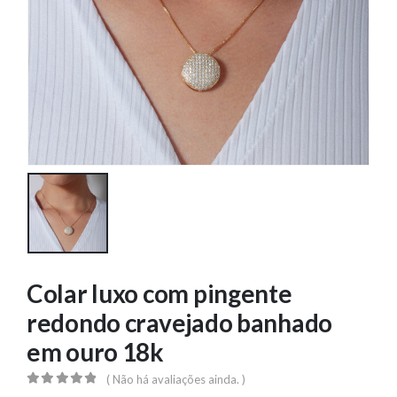
Colar luxo com pingente
redondo cravejado banhado
em ouro 18k
( Não há avaliações ainda. )
0
out of 5