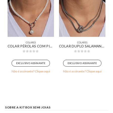
COLARES
COLARES
VIERA BAGUETE ZIRCÔNIAS CRISTAL BANHADO EM OURO 18K
COLAR PÉROLAS COM PINGENTE ELOS OVAIS BANHADO EM OURO BRANCO
COLAR DUPLO SALAMANDRA COM NÓ BANHADA EM OURO BRANCO
0
out of 5
0
out of 5
EXCLUSIVO ASSINANTE
EXCLUSIVO ASSINANTE
Não é assinante? Clique aqui
Não é assinante? Clique aqui
SOBRE A KITBOX SEMI JOIAS