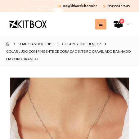
sac@kitboxclub.com.br
(19) 99517-9749
0
SEMIJOIAS DO CLUBE
COLARES
,
INFLUENCER
COLAR LUXO COM PINGENTE DE CORAÇÃO INTEIRO CRAVEJADO BANHADO
EM OURO BRANCO