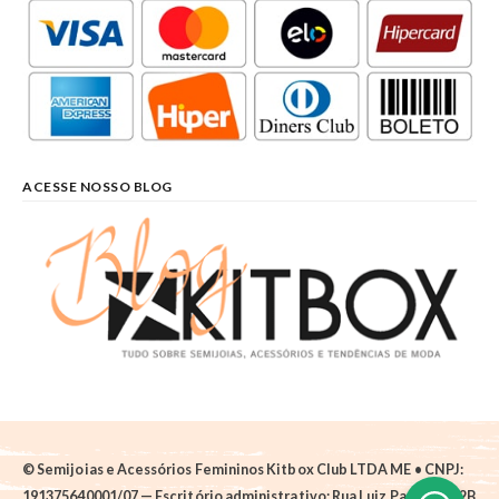
ACESSE NOSSO BLOG
© Semijoias e Acessórios Femininos Kitbox Club LTDA ME • CNPJ:
191375640001/07 — Escritório administrativo: Rua Luiz Pantano, 62B