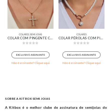
COLARES
,
SEMI JOIAS
COLARES
NÓ BANHADA EM OURO BRANCO
COLAR COM PINGENTE CRUZ DE PÉROLAS TAMANHO MÉDIO BANHADO EM OURO 18K
COLAR PÉROLAS COM PINGENTE ELOS OVAIS BANHADO EM OURO 18K
0
out of 5
0
out of 5
EXCLUSIVO ASSINANTE
EXCLUSIVO ASSINANTE
Não é assinante? Clique aqui
Não é assinante? Clique aqui
SOBRE A KITBOX SEMI JOIAS
A Kitbox é o melhor clube de assinatura de semijoias do