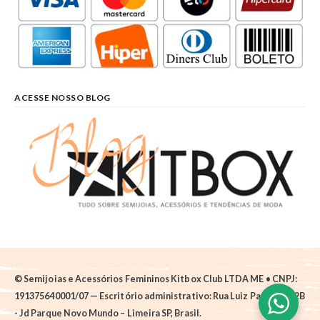
ACESSE NOSSO BLOG
© Semijoias e Acessórios Femininos Kitbox Club LTDA ME • CNPJ:
191375640001/07 — Escritório administrativo: Rua Luiz Pantano, 62B
- Jd Parque Novo Mundo – Limeira SP, Brasil.