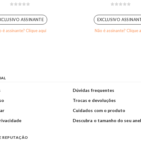
0
out of 5
0
out of 5
XCLUSIVO ASSINANTE
EXCLUSIVO ASSINAN
 é assinante? Clique aqui
Não é assinante? Clique 
NAL
s
Dúvidas frequentes
so
Trocas e devoluções
ar
Cuidados com o produto
privacidade
Descubra o tamanho do seu ane
E REPUTAÇÃO