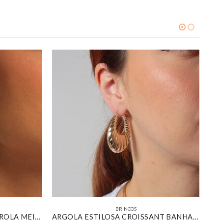
BRINCOS
BRINCO REDONDO MEIO PÉROLA MEIO CRAVEJADO BANHADO EM OURO BRANCO
ARGOLA ESTILOSA CROISSANT BANHADA EM OURO 18K