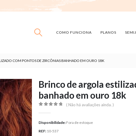
COMO FUNCIONA
PLANOS
SEMI
ILIZADO COM PONTOS DE ZIRCÔNIAS BANHADO EM OURO 18K
Brinco de argola estiliz
banhado em ouro 18k
( Não há avaliações ainda. )
0
out of 5
Disponibilidade:
Fora de estoque
REF:
10-537