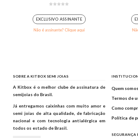
0
out of 5
EXCLUSIVO ASSINANTE
E
Não é assinante? Clique aqui
Não
SOBRE A KITBOX SEMI JOIAS
INSTITUCIO
A Kitbox é o melhor clube de assinatura de
Quem somo
semijoias do Brasil.
Termos de u
Já entregamos caixinhas com muito amor e
Como compr
semi joias de alta qualidade, de fabricação
Política de 
nacional e com tecnologia antialérgica em
todos os estado de Brasil.
SEGURANÇA 