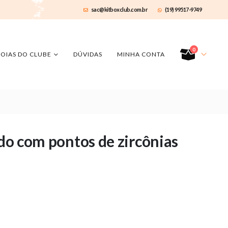
sac@kitboxclub.com.br
(19) 99517-9749
0
JOIAS DO CLUBE
DÚVIDAS
MINHA CONTA
ado com pontos de zircônias