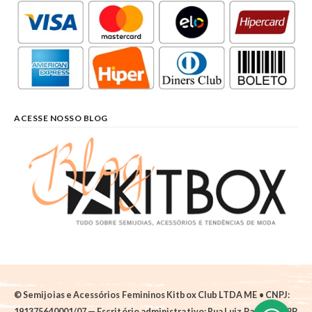
ACESSE NOSSO BLOG
© Semijoias e Acessórios Femininos Kitbox Club LTDA ME • CNPJ:
191375640001/07 — Escritório administrativo: Rua Luiz Pantano, 62B