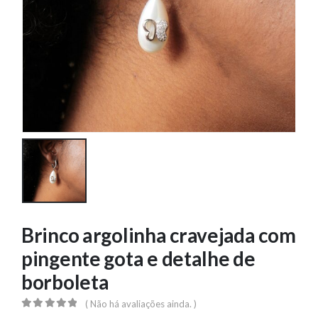
Brinco argolinha cravejada com
pingente gota e detalhe de
borboleta
( Não há avaliações ainda. )
0
out of 5