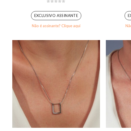
0
out of 5
EXCLUSIVO ASSINANTE
E
Não é assinante? Clique aqui
Não