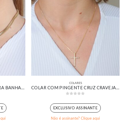
COLARES
COLAR CHOKER SALAMANDRA BANHADO EM OURO 18K
COLAR COM PINGENTE CRUZ CRAVEJADO BANHADO EM OURO 18K
5
0
out of 5
TE
EXCLUSIVO ASSINANTE
aqui
Não é assinante? Clique aqui