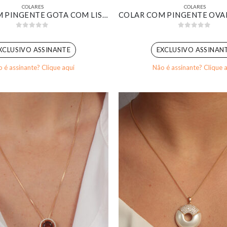
COLARES
COLARES
COLAR COM PINGENTE GOTA COM LISTRAS CRAVEJADA BANHADO EM OURO BRANCO
0
out of 5
0
out of 5
XCLUSIVO ASSINANTE
EXCLUSIVO ASSINAN
 é assinante? Clique aqui
Não é assinante? Clique 