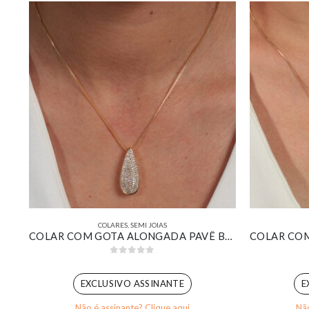
COLARES
,
SEMI JOIAS
COLAR COM GOTA ALONGADA PAVÊ BANHADO EM OURO 18K
0
out of 5
EXCLUSIVO ASSINANTE
E
Não é assinante? Clique aqui
Não