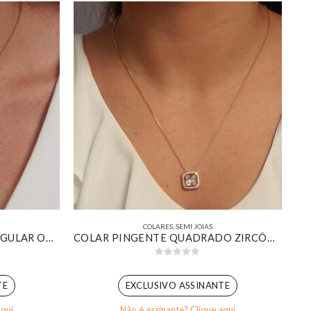
COLARES
,
SEMI JOIAS
COLAR GEOMÉTRICO RETANGULAR ORGÂNICO RESINADO MARROM BANHADO EM OURO 18K
COLAR PINGENTE QUADRADO ZIRCÔNIA CRISTAL CRAVEJADO BANHADO EM OURO 18K
0
out of 5
TE
EXCLUSIVO ASSINANTE
aqui
Não é assinante? Clique aqui