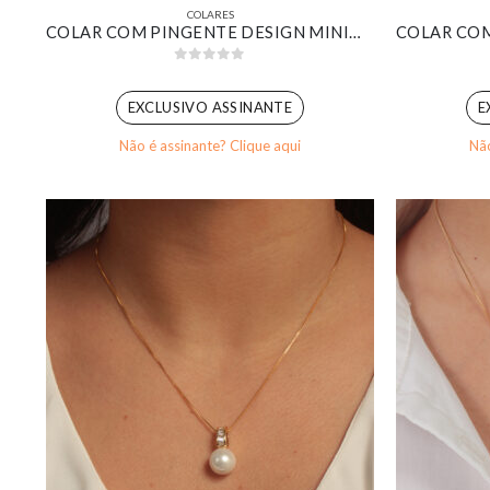
COLARES
COLAR COM PINGENTE DESIGN MINIMALISTA DELICADO BANHADO EM OURO BRANCO
0
out of 5
EXCLUSIVO ASSINANTE
E
Não é assinante? Clique aqui
Não