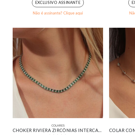
EXCLUSIVO ASSINANTE
E
Não é assinante? Clique aqui
Não
COLARES
CHOKER RIVIERA ZIRCÔNIAS INTERCALADAS VERDE E CRISTAL BANHADO EM OURO BRANCO