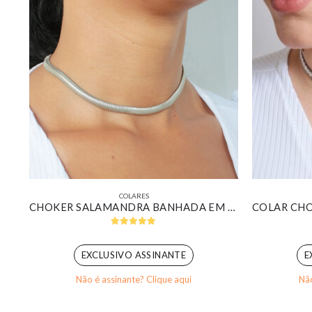
COLARES
CHOKER SALAMANDRA BANHADA EM OURO BRANCO
5.00
out of 5
EXCLUSIVO ASSINANTE
E
Não é assinante? Clique aqui
Não