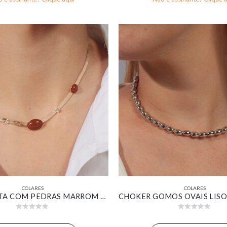
COLARES
COLARES
CHOKER FITA COM PEDRAS MARROM BANHADO EM OURO 18K
0
out of 5
0
out of 5