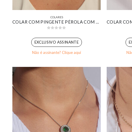
COLARES
COLAR COM PINGENTE PÉROLA COM CONTRA ARGOLA CRAVEJADA BANHADA EM OURO 18K
0
out of 5
EXCLUSIVO ASSINANTE
E
Não é assinante? Clique aqui
Não