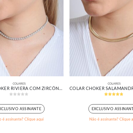
COLARES
COLARES
COLAR CHOKER RIVIERA COM ZIRCÔNIAS CRISTAL BANHADO EM OURO BRANCO
0
out of 5
4.80
out of 
XCLUSIVO ASSINANTE
EXCLUSIVO ASSINAN
 é assinante? Clique aqui
Não é assinante? Clique 