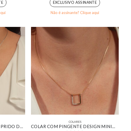
TE
EXCLUSIVO ASSINANTE
aqui
Não é assinante? Clique aqui
COLARES
COLAR COM PINGENTE COMPRIDO DE PONTOS DE LUZ CRISTAL BANHADO EM OURO BRANCO
COLAR COM PINGENTE DESIGN MINIMALISTA DELICADO BANHADO EM OURO 18K