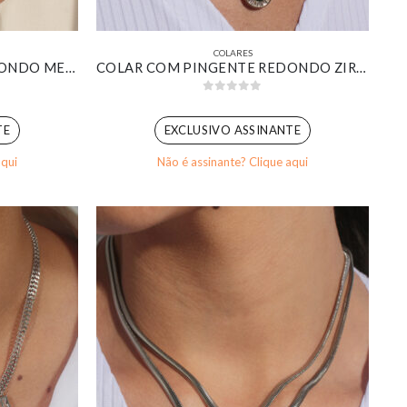
COLARES
COLAR COM PINGENTE REDONDO MEIO PÉROLA MEIO CRAVEJADO BANHADO EM OURO 18K
COLAR COM PINGENTE REDONDO ZIRCÔNIA ESMERALDA BANHADA EM OURO 18K
0
out of 5
TE
EXCLUSIVO ASSINANTE
aqui
Não é assinante? Clique aqui