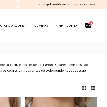
sac@kitboxclub.com.br
(19) 99517-9749
0
JOIAS DO CLUBE
DÚVIDAS
MINHA CONTA
s ponto de luz e colares de olho grego. Colares femininos são
ara os colares da moda antes de todo mundo, todos possuem