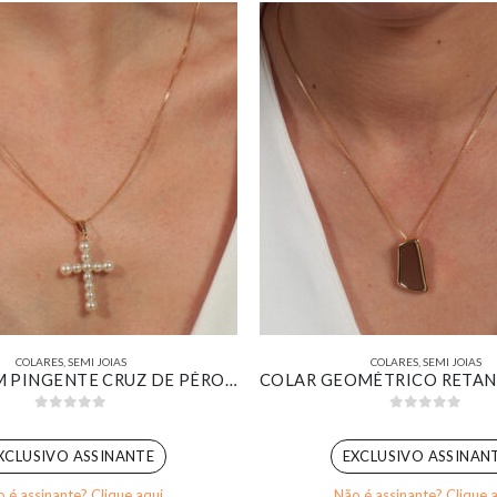
COLARES
,
SEMI JOIAS
COLARES
,
SEMI JOIAS
COLAR COM PINGENTE CRUZ DE PÉROLAS TAMANHO MÉDIO BANHADO EM OURO 18K
0
out of 5
0
out of 5
XCLUSIVO ASSINANTE
EXCLUSIVO ASSINAN
 é assinante? Clique aqui
Não é assinante? Clique 