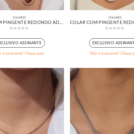
COLARES
COLARES
COLAR COM PINGENTE REDONDO ADORNO CRAVEJADO COM ZIRCÔNIA MARROM BANHADO EM OURO 18K
0
out of 5
0
out of 5
XCLUSIVO ASSINANTE
EXCLUSIVO ASSINAN
 é assinante? Clique aqui
Não é assinante? Clique 