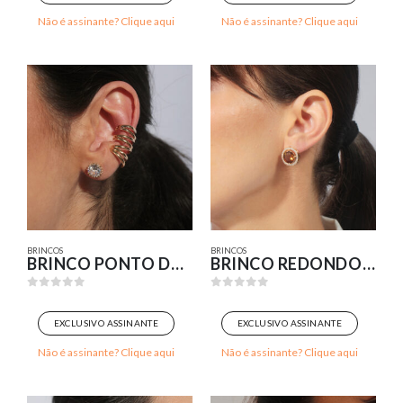
Não é assinante? Clique aqui
Não é assinante? Clique aqui
BRINCOS
BRINCOS
BRINCO PONTO DE LUZ CRISTAL COM MAXI PIERCING FIOS BANHADO EM OURO 18K
BRINCO REDONDO ADORNO CRAVEJADO COM ZIRCÔNIA MARROM BANHADO EM OURO 18K
0
out of 5
0
out of 5
EXCLUSIVO ASSINANTE
EXCLUSIVO ASSINANTE
Não é assinante? Clique aqui
Não é assinante? Clique aqui