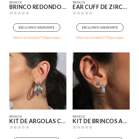
BRINCOS
BRINCOS
BRINCO REDONDO CRAVEJADO COM ZIRCÔNIA ESMERALDA BANHADO EM OURO BRANCO
EAR CUFF DE ZIRCÔNIAS CRISTAL BANHADO EM OURO BRANCO
0
out of 5
0
out of 5
EXCLUSIVO ASSINANTE
EXCLUSIVO ASSINANTE
Não é assinante? Clique aqui
Não é assinante? Clique aqui
BRINCOS
BRINCOS
KIT DE ARGOLAS CROISSANT COMPRIDA BANHADA EM OURO BRANCO
KIT DE BRINCOS ARGOLINHA PAVÊ E PONTO DE LUZ BANHADO EM OURO BRANCO
0
out of 5
0
out of 5