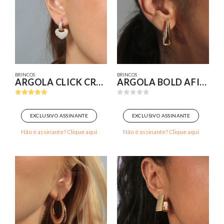
BRINCOS
BRINCOS
ARGOLA CLICK CRAVEJADA COM PINGENTE DE CORAÇÃO CRAVEJADO BANHADO EM OURO 18K
ARGOLA BOLD AFINADA LISA BANHADA EM OURO 18K
5.00
out of 5
0
out of 5
EXCLUSIVO ASSINANTE
EXCLUSIVO ASSINANTE
Não é assinante? Clique aqui
Não é assinante? Clique aqui