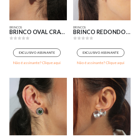
BRINCOS
BRINCOS
BRINCO OVAL CRAVEJADO BANHADO EM OURO BRANCO
BRINCO REDONDO CHAPA DETALHADA COM PEDRA MARROM BANHADO EM OURO 18K
0
out of 5
0
out of 5
EXCLUSIVO ASSINANTE
EXCLUSIVO ASSINANTE
Não é assinante? Clique aqui
Não é assinante? Clique aqui