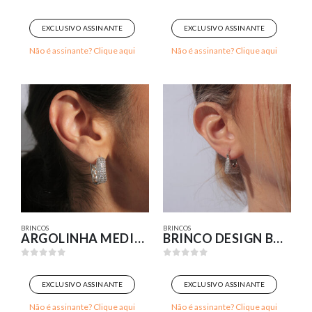
0
out of 5
0
out of 5
EXCLUSIVO ASSINANTE
EXCLUSIVO ASSINANTE
Não é assinante? Clique aqui
Não é assinante? Clique aqui
BRINCOS
BRINCOS
ARGOLINHA MÉDIA RETANGULAR PAVÊ CRAVEJADA BANHADA EM OURO BRANCO
BRINCO DESIGN BOLSA CRAVEJADA BANHADO EM OURO BRANCO
0
out of 5
0
out of 5
EXCLUSIVO ASSINANTE
EXCLUSIVO ASSINANTE
Não é assinante? Clique aqui
Não é assinante? Clique aqui