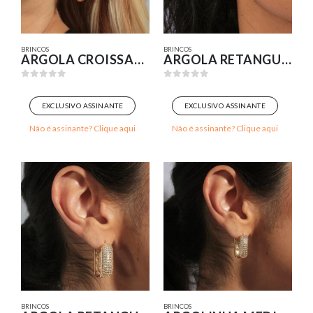
BRINCOS
BRINCOS
ARGOLA CROISSANT BANHADO EM OURO 18K
ARGOLA RETANGULAR LISA BANHADA EM OURO 18K
0
out of 5
0
out of 5
EXCLUSIVO ASSINANTE
EXCLUSIVO ASSINANTE
Não é assinante? Clique aqui
Não é assinante? Clique aqui
BRINCOS
BRINCOS