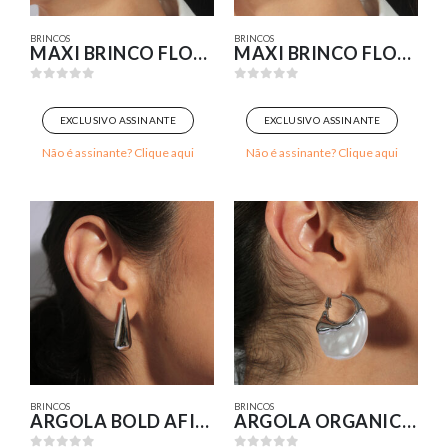
BRINCOS
BRINCOS
MAXI BRINCO FLOR COM CAMADAS DE PÉTALAS RESINADA NA COR TERRACOTA BANHADO EM OURO 18K
MAXI BRINCO FLOR RESINADO NA COR VERDE (PINO DE INOX)
0
out of 5
0
out of 5
EXCLUSIVO ASSINANTE
EXCLUSIVO ASSINANTE
Não é assinante? Clique aqui
Não é assinante? Clique aqui
BRINCOS
BRINCOS
ARGOLA BOLD AFINADA LISA BANHADA EM OURO BRANCO
ARGOLA ORGÂNICA COM PÉROLA BANHADA EM OURO BRANCO