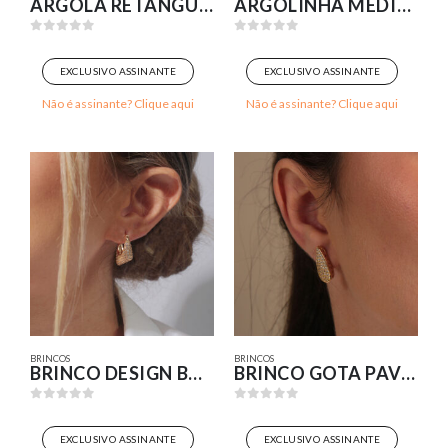
ARGOLA RETANGULAR PAVÊ BANHADA EM OURO 18K
ARGOLINHA MÉDIA RETANGULAR PAVÊ CRAVEJADA BANHADA EM OURO 18K
0
out of 5
0
out of 5
EXCLUSIVO ASSINANTE
EXCLUSIVO ASSINANTE
Não é assinante? Clique aqui
Não é assinante? Clique aqui
BRINCOS
BRINCOS
BRINCO DESIGN BOLSA CRAVEJADA BANHADO EM OURO 18K
BRINCO GOTA PAVÊ COMPRIDA BANHADO EM OURO 18K
0
out of 5
0
out of 5
EXCLUSIVO ASSINANTE
EXCLUSIVO ASSINANTE