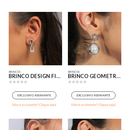
BRINCOS
BRINCOS
BRINCO DESIGN FIVELA ESTILIZADA BANHADO EM OURO BRANCO
BRINCO GEOMÉTRICO COM PÉROLA BANHADO EM OURO BRANCO
0
out of 5
0
out of 5
EXCLUSIVO ASSINANTE
EXCLUSIVO ASSINANTE
Não é assinante? Clique aqui
Não é assinante? Clique aqui