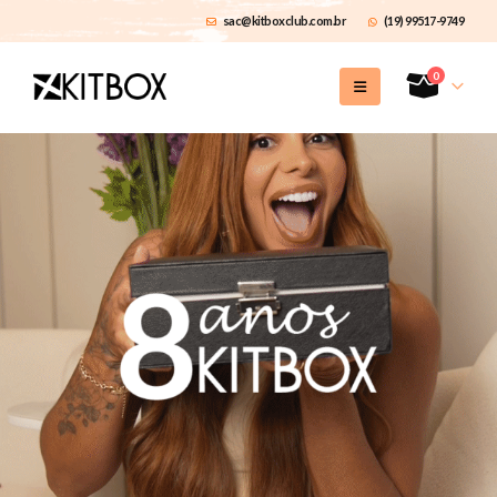
sac@kitboxclub.com.br
(19) 99517-9749
0