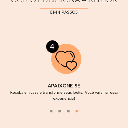
EM 4 PASSOS
ASSINE
Você quer receber 2, 3 ou 4 semijoias por mês? Escolha o plano
que mais combina com você!